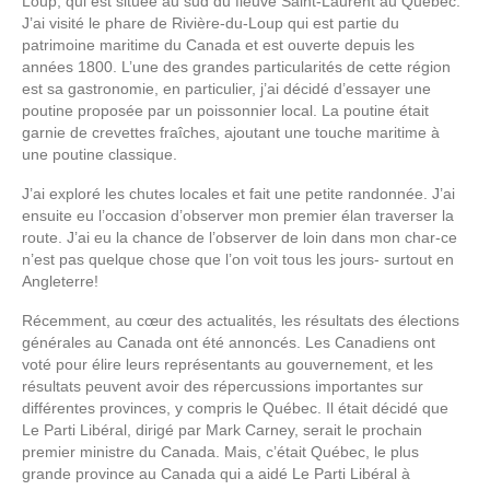
Loup, qui est située au sud du fleuve Saint-Laurent au Québec.
J’ai visité le phare de Rivière-du-Loup qui est partie du
patrimoine maritime du Canada et est ouverte depuis les
années 1800. L’une des grandes particularités de cette région
est sa gastronomie, en particulier, j’ai décidé d’essayer une
poutine proposée par un poissonnier local. La poutine était
garnie de crevettes fraîches, ajoutant une touche maritime à
une poutine classique.
J’ai exploré les chutes locales et fait une petite randonnée. J’ai
ensuite eu l’occasion d’observer mon premier élan traverser la
route. J’ai eu la chance de l’observer de loin dans mon char-ce
n’est pas quelque chose que l’on voit tous les jours- surtout en
Angleterre!
Récemment, au cœur des actualités, les résultats des élections
générales au Canada ont été annoncés. Les Canadiens ont
voté pour élire leurs représentants au gouvernement, et les
résultats peuvent avoir des répercussions importantes sur
différentes provinces, y compris le Québec. Il était décidé que
Le Parti Libéral, dirigé par Mark Carney, serait le prochain
premier ministre du Canada. Mais, c’était Québec, le plus
grande province au Canada qui a aidé Le Parti Libéral à