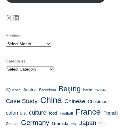
X
LinkedIn
Archives
Categories
Beijing
Austria
#Québec
Barcelona
berlin
Canada
China
Case Study
Chinese
Christmas
France
culture
colombia
French
food
Football
Germany
Japan
Granada
German
Italy
Jena