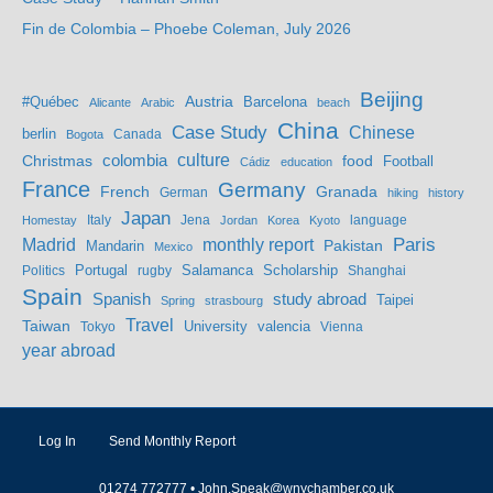
Fin de Colombia – Phoebe Coleman, July 2026
Beijing
Austria
#Québec
Barcelona
Alicante
Arabic
beach
China
Case Study
Chinese
berlin
Bogota
Canada
culture
colombia
Christmas
food
Football
Cádiz
education
France
Germany
French
Granada
German
hiking
history
Japan
Jena
language
Homestay
Italy
Jordan
Korea
Kyoto
Madrid
monthly report
Paris
Mandarin
Pakistan
Mexico
Portugal
Salamanca
Scholarship
Politics
rugby
Shanghai
Spain
study abroad
Spanish
Taipei
Spring
strasbourg
Travel
Taiwan
valencia
Tokyo
University
Vienna
year abroad
Log In
Send Monthly Report
01274 772777 •
John.Speak@wnychamber.co.uk