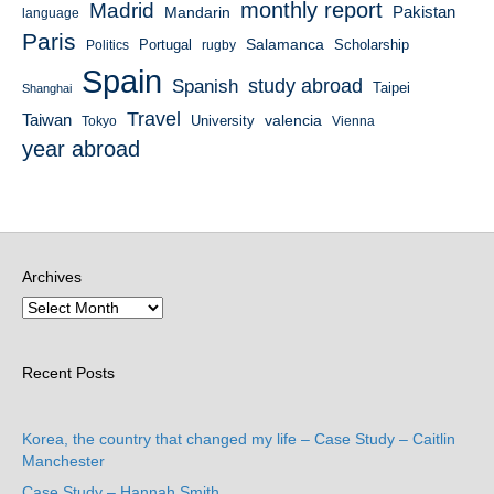
monthly report
Madrid
Mandarin
Pakistan
language
Paris
Salamanca
Portugal
Scholarship
Politics
rugby
Spain
study abroad
Spanish
Taipei
Shanghai
Travel
Taiwan
valencia
University
Tokyo
Vienna
year abroad
Archives
Recent Posts
Korea, the country that changed my life – Case Study – Caitlin
Manchester
Case Study – Hannah Smith