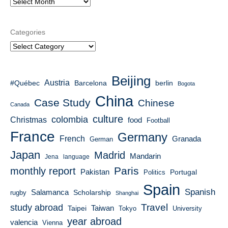
Categories
Beijing
Austria
#Québec
berlin
Barcelona
Bogota
China
Case Study
Chinese
Canada
culture
colombia
Christmas
food
Football
France
Germany
French
Granada
German
Japan
Madrid
Mandarin
Jena
language
Paris
monthly report
Pakistan
Portugal
Politics
Spain
Spanish
Salamanca
Scholarship
rugby
Shanghai
Travel
study abroad
Taiwan
Taipei
Tokyo
University
year abroad
valencia
Vienna