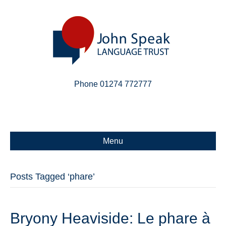
Phone 01274 772777
Linkedin
Email
X-twitter
Menu
Posts Tagged ‘phare’
Bryony Heaviside: Le phare à