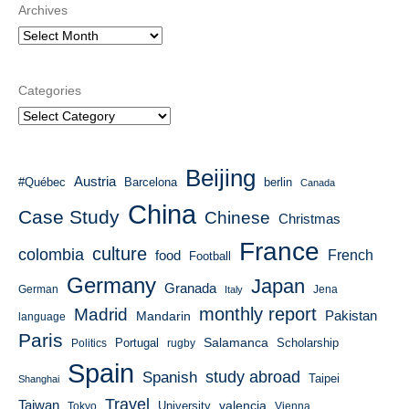
Archives
Categories
Beijing
Austria
#Québec
Barcelona
berlin
Canada
China
Case Study
Chinese
Christmas
France
culture
colombia
French
food
Football
Germany
Japan
Granada
German
Italy
Jena
monthly report
Madrid
Mandarin
Pakistan
language
Paris
Salamanca
Portugal
Scholarship
Politics
rugby
Spain
study abroad
Spanish
Taipei
Shanghai
Travel
Taiwan
valencia
University
Tokyo
Vienna