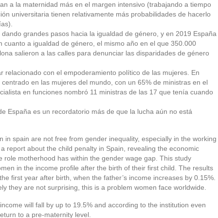
nan a la maternidad más en el margen intensivo (trabajando a tiempo
ción universitaria tienen relativamente más probabilidades de hacerlo
as).
n dando grandes pasos hacia la igualdad de género, y en 2019 España
en cuanto a igualdad de género, el mismo año en el que 350.000
ona salieron a las calles para denunciar las disparidades de género
tar relacionado con el empoderamiento político de las mujeres. En
 centrado en las mujeres del mundo, con un 65% de ministras en el
cialista en funciones nombró 11 ministras de las 17 que tenía cuando
de España es un recordatorio más de que la lucha aún no está
 in spain are not free from gender inequality, especially in the working
a report about the child penalty in Spain, revealing the economic
e role motherhood has within the gender wage gap. This study
in the income profile after the birth of their first child. The results
he first year after birth, when the father’s income increases by 0.15%.
ely they are not surprising, this is a problem women face worldwide.
 income will fall by up to 19.5% and according to the institution even
eturn to a pre-maternity level.