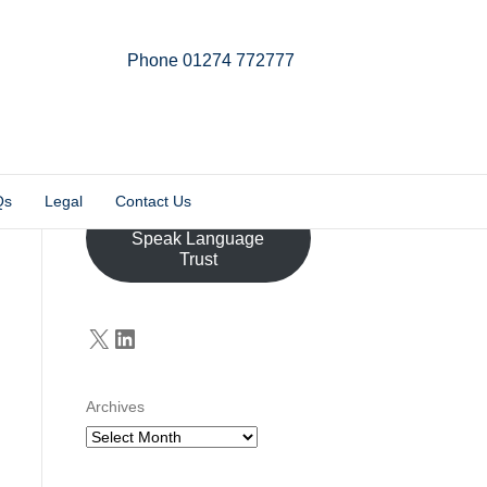
Phone 01274 772777
Linkedin
Email
X-twitter
Qs
Legal
Contact Us
Donate to the John
Speak Language
Trust
X
LinkedIn
Archives