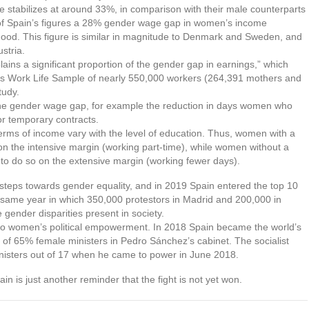
ome stabilizes at around 33%, in comparison with their male counterparts
 of Spain’s figures a 28% gender wage gap in women’s income
ood. This figure is similar in magnitude to Denmark and Sweden, and
stria.
lains a significant proportion of the gender gap in earnings,” which
us Work Life Sample of nearly 550,000 workers (264,391 mothers and
tudy.
the gender wage gap, for example the reduction in days women who
r temporary contracts.
erms of income vary with the level of education. Thus, women with a
on the intensive margin (working part-time), while women without a
y to do so on the extensive margin (working fewer days).
steps towards gender equality, and in 2019 Spain entered the top 10
he same year in which 350,000 protestors in Madrid and 200,000 in
 gender disparities present in society.
d to women’s political empowerment. In 2018 Spain became the world’s
of 65% female ministers in Pedro Sánchez’s cabinet. The socialist
inisters out of 17 when he came to power in June 2018.
n is just another reminder that the fight is not yet won.