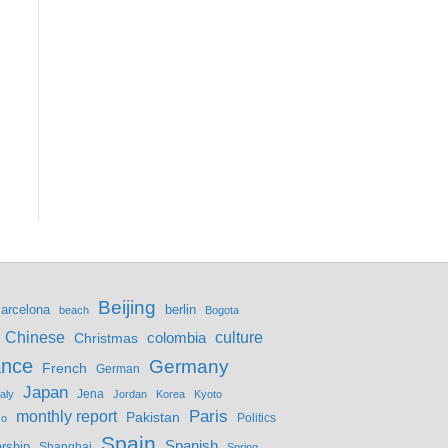
Beijing
berlin
arcelona
beach
Bogota
culture
Chinese
colombia
Christmas
ance
Germany
French
German
Japan
Jena
taly
Jordan
Korea
Kyoto
monthly report
Paris
Pakistan
Politics
co
Spain
Spanish
rship
Shanghai
Spring