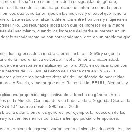
ujeres en España no están libres de la desigualdad de género,
mana, el Banco de España ha publicado un informe sobre la pena
onómicos que tiene tener hijos en las mujeres y el papel que tiene la
énero. Este estudio analiza la diferencia entre hombres y mujeres en
u primer hijo. Los resultados mostraron que los ingresos de la madre
ués del nacimiento, cuando los ingresos del padre aumentan en un
, desafortunadamente no son sorprendentes, este es un problema que
ento, los ingresos de la madre caerán hasta un 19,5% y según la
ario de la madre nunca volverá al nivel anterior a la maternidad.
rdida de ingresos se estabiliza en torno al 33%, en comparación con
a pérdida del 5%. Así, el Banco de España cifra en un 28% la
s mujeres y los de los hombres después de una década de paternidad.
namarca y Suecia, y menor que en el Reino Unido, EE.UU., Alemania y
lica una proporción significativa de la brecha de género en los
datos de la Muestra Continua de Vida Laboral de la Seguridad Social de
y 279.437 padres) desde 1990 hasta 2018.
brecha salarial entre los géneros, por ejemplo, la reducción de los
s y los cambios en los contratos a tiempo parcial o temporales.
s en términos de ingresos varían según el nivel de educación. Así, las