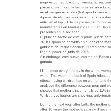
mujeres con educación universitaria reaccio
parcial), mientras que las mujeres sin educa
en el margen extensivo (trabajando menos dí
A pesar de ello, las mujeres en España está
entró en el top 10 de los países del mundo 
manifestantes en Madrid y 200.000 en Barcel
presentes en la sociedad.
El principal factor de este repunte puede es
2018 España se convirtió en el gobierno más
gabinete de Pedro Sánchez. El presidente so
llegó al poder en junio de 2018.
Sin embargo, este nuevo informe del Banco 
ganada.
Like almost every country in the world, women
world. This week, the bank of Spain released 
effects having children has on women and th
analysed the difference between men and women 
showed that mother’s income falls by 11% in t
Whilst these figures are shocking, unfortunat
During the next year after birth, the mother’s
after 10 years the mother’s salary will never r