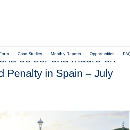
 Form
Case Studies
Monthly Reports
Opportunities
FA
a pena de ser una madre en
d Penalty in Spain – July