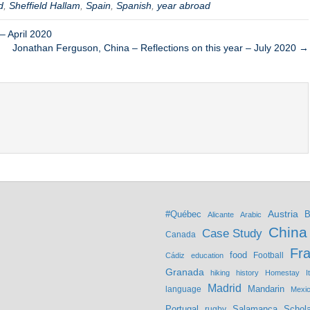
d
,
Sheffield Hallam
,
Spain
,
Spanish
,
year abroad
– April 2020
Jonathan Ferguson, China – Reflections on this year – July 2020 →
Austria
#Québec
B
Alicante
Arabic
China
Case Study
Canada
Fr
food
Football
Cádiz
education
Granada
hiking
history
Homestay
I
Madrid
Mandarin
language
Mexi
Portugal
Salamanca
Schola
rugby