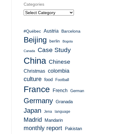
Categories
Austria
#Québec
Barcelona
Beijing
berlin
Bogota
Case Study
Canada
China
Chinese
colombia
Christmas
culture
food
Football
France
French
German
Germany
Granada
Japan
Jena
language
Madrid
Mandarin
monthly report
Pakistan