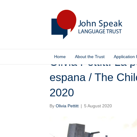
Home
About the Trust
Application
Olivia Pettitt: L
espana / The Chil
2020
By
Olivia Pettitt
|
5 August 2020