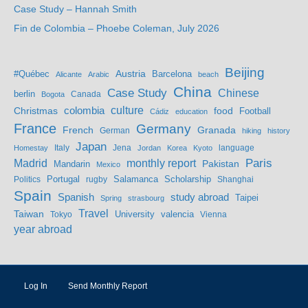
Case Study – Hannah Smith
Fin de Colombia – Phoebe Coleman, July 2026
Beijing
Austria
#Québec
Barcelona
Alicante
Arabic
beach
China
Case Study
Chinese
berlin
Bogota
Canada
culture
colombia
Christmas
food
Football
Cádiz
education
France
Germany
French
Granada
German
hiking
history
Japan
Jena
language
Homestay
Italy
Jordan
Korea
Kyoto
Madrid
monthly report
Paris
Mandarin
Pakistan
Mexico
Portugal
Salamanca
Scholarship
Politics
rugby
Shanghai
Spain
study abroad
Spanish
Taipei
Spring
strasbourg
Travel
Taiwan
valencia
Tokyo
University
Vienna
year abroad
Log In
Send Monthly Report