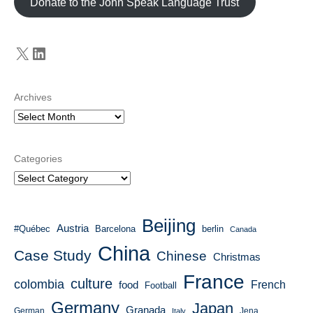
Donate to the John Speak Language Trust
X
LinkedIn
Archives
Categories
Beijing
Austria
#Québec
Barcelona
berlin
Canada
China
Case Study
Chinese
Christmas
France
culture
colombia
French
food
Football
Germany
Japan
Granada
German
Italy
Jena