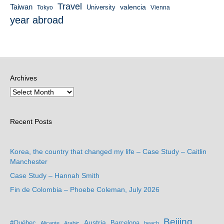
Travel
Taiwan
valencia
University
Tokyo
Vienna
year abroad
Archives
Recent Posts
Korea, the country that changed my life – Case Study – Caitlin
Manchester
Case Study – Hannah Smith
Fin de Colombia – Phoebe Coleman, July 2026
Beijing
Austria
#Québec
Barcelona
Alicante
Arabic
beach