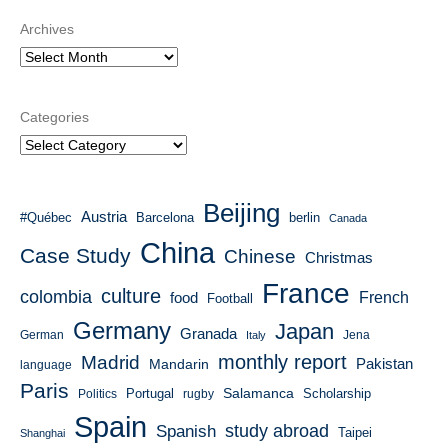
Archives
Categories
Beijing
Austria
#Québec
Barcelona
berlin
Canada
China
Case Study
Chinese
Christmas
France
culture
colombia
French
food
Football
Germany
Japan
Granada
German
Italy
Jena
monthly report
Madrid
Mandarin
Pakistan
language
Paris
Salamanca
Portugal
Scholarship
Politics
rugby
Spain
study abroad
Spanish
Taipei
Shanghai