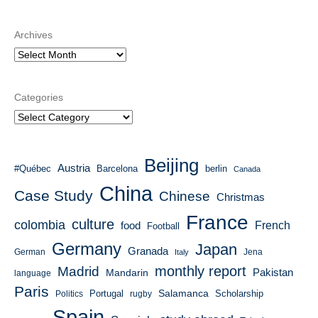
Archives
Categories
Beijing
Austria
#Québec
Barcelona
berlin
Canada
China
Case Study
Chinese
Christmas
France
culture
colombia
French
food
Football
Germany
Japan
Granada
German
Italy
Jena
monthly report
Madrid
Mandarin
Pakistan
language
Paris
Salamanca
Portugal
Scholarship
Politics
rugby
Spain