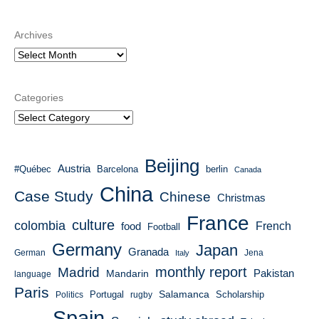
Archives
Categories
Beijing
Austria
#Québec
Barcelona
berlin
Canada
China
Case Study
Chinese
Christmas
France
culture
colombia
French
food
Football
Germany
Japan
Granada
German
Italy
Jena
monthly report
Madrid
Mandarin
Pakistan
language
Paris
Salamanca
Portugal
Scholarship
Politics
rugby
Spain