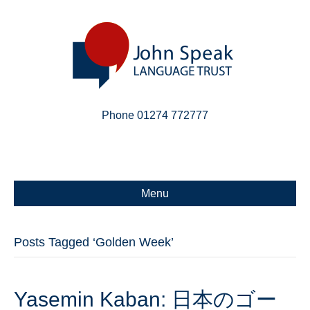
Phone 01274 772777
Linkedin
Email
X-twitter
Menu
Posts Tagged ‘Golden Week’
Yasemin Kaban: 日本のゴー