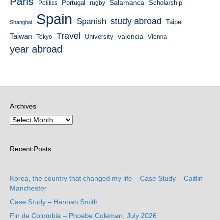
Paris
Salamanca
Portugal
Scholarship
Politics
rugby
Spain
study abroad
Spanish
Taipei
Shanghai
Travel
Taiwan
valencia
University
Tokyo
Vienna
year abroad
Archives
Recent Posts
Korea, the country that changed my life – Case Study – Caitlin
Manchester
Case Study – Hannah Smith
Fin de Colombia – Phoebe Coleman, July 2026