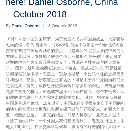
here! Daniel Osborne, China
– October 2018
By
Daniel Osborne
|
18 October 2018
10月1 号是中国的国庆节。为了欢度人民共和国的成立，大家都放
七天的假，称为‘黄金周’。 我本来以为这个假期是一个会很好机会
探索有些的中国远近驰名的景点，可是跟我的北京大学的中国的朋
友聊天儿以后，快快地了解这个假期不是那么 轻松的！来到最受
欢迎的地方的火车票几乎都卖光了，再说在名胜古迹里的人太多
了。 因此，我和我的朋友决定去内蒙古。我从来没去过可是我很
盼望探索鄂尔多斯：表面上，鄂尔多斯是一个比较奇怪的选择因为
呼和浩特、草原、沙漠都是更有名的：可是由于两个原因而我们决
定去这儿：首先，成吉思汗陵落坐落鄂尔多斯的南边。成吉思汗陵
是蒙古文化的核心：虽然成吉思汗不埋葬在这儿，这个衣冠冢让我
们理解成吉思汗的人生和古老的蒙古文化。 其次，鄂尔多斯算是
中国最荒凉的鬼城。15年以前，中国政府期望很多来自于中国的别
的地方的移民移动到鄂尔多斯安顿不过他们还没前来。有巨大的大
厦、精致的公园、非常宽的街道，可是人特别少，尤其是外国人
（除了自己以外，一个外国人我们都没看到）。逛逛在街道上，本
地人都盯我们。在公交车站等候车，跟所有的好奇的陌生人聊天儿