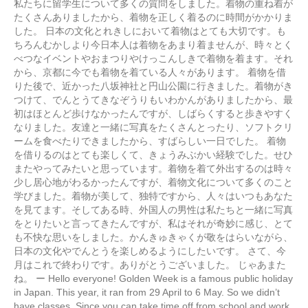
私たちに留学生について多くの質問をしました。着物の重ね着が
たくさんありましたから、着物を正しく着るのに時間がかかりま
した。 日本の文化とれきしにおいて着物はとても大切です。も
ちろんむかしより今日本人は着物をあまり着ませんが、時々とく
べつなイベントやおまつりやけっこんしきで着物を着ます。それ
から、京都に今でも着物を着ている人々があります。 着物を借
りた後で、近かった八坂神社と円山公園に行きました。着物がき
つけて、でんとうてきなぞうりもいわかんがありましたから、最
初はほとんど歩けなかったんですが、しばらくすると歩きやすく
なりました。友達と一緒に写真をたくさんとったり、ソフトクリ
ームを食べたりできましたから、すばらしい一日でした。 着物
を借りるのはとても楽しくて、きょうみぶかい経験でした。せひ
またやってみたいと思っています。着物を着て外出するのは時々
少し居心地がわるかったんですが、着物文化について多くのこと
学びました。着物が美して、独特ですから、人々はいつもあなた
を見てます。そしてある時、外国人の男性は私たちと一緒に写真
をとりたいと言ってきたんですが、私はそれが奇妙に感じ、とて
も不快な思いをしました。かんきゅきゃくが敬をはらいながら、
日本の文化やでんとうを楽しめるようにしたいです。 さて、今
月はこれで終わりです。ありがとうございました。 じゃあまた
ね。 ー Hello everyone! Golden Week is a famous public holiday
in Japan. This year, it ran from 29 April to 6 May. So we didn’t
have classes. Since you can take time off from school and work