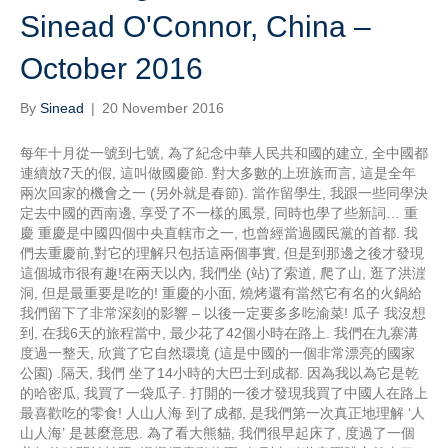
Sinead O'Connor, China –
October 2016
By
Sinead
|
20 November 2016
每年十月從一號到七號, 為了紀念中華人民共和國的建立, 全中國都
連續放7天的假, 這叫做國慶節. 對大多數的上班族而言, 這是全年
兩次回家的機會之一 (另外就是春節). 當作留學生, 我跟一些同學決
定去中國的西南邊, 享受了不一樣的風景, 同時也學了些新詞… 重
慶 重慶是中國四個中央直轄市之一, 也曾經當過國民黨的首都. 我
們去重慶前,對它的理解只包括這兩個事實, 但是到那邊之後才發現
這個城市很有趣!在兩天以內, 我們坐 (站)了索道, 爬了山, 逛了洪漄
洞, 但是最重要是吃的! 重慶的小面, 燒烤還有當然它有名的火鍋給
我們留下了非常深刻的影響 – 以後一定要多多吃渝菜! 瓜子 我沒想
到, 在我6天的旅程當中, 最少花了42個小時在路上. 我們在九寨溝
度過一整天, 欣賞了它自然環境 (這是中國的一個非常漂亮的國家
公園) .隔天, 我們 坐了14小時的大巴士到成都. 因為我以為它是乾
的哈密瓜, 我買了一袋瓜子. 打開的一後才發現我買了中國人在路上
最喜歡吃的零食! 人山人海 到了成都, 是我們第一次真正地理解 ‘人
山人海’ 是甚麼意思. 為了看大熊貓, 我們很早起床了, 度過了一個