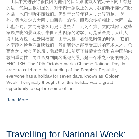
– 让我中文进步得很快因为他们的口音跟北京人的完全不同！有趣
的是，代沟是很明显的。对于四十岁以上的人，我们听不懂他们说
的话，他们也听不懂我们。但对于比较年轻人，比较容易。 另
外，我也决定去大同，山西县，旅游。跟鄂尔多斯相比，大同一点
儿也不同。大同有悠久历史：悬空寺、云冈石窟、大同城郭，这些
家喻户晓的景点吸引来自五湖四海的游客。可是黄金周，人山人
海！比方说，在云冈石窟，由于人群，看佛教雕像的时候， 它们
的宁静的脸色不反映我们！然而我还是能享受工匠的艺术人才。总
而言之，黄金周以后，我感觉比以前更了解蒙古文化和在中国的佛
教的重要性，而且亲身到闻名遐迩的景点是一个求之不得的机会。
ENGLISH: The 10th October marks Chinese National Day. In
order to celebrate the founding of the People’s Republic,
everyone has a holiday for seven days, known as ‘Golden
Week’. I originally thought that this holiday was a great
opportunity to explore some of the…
Read More
Travelling for National Week: