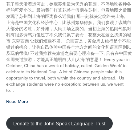
花了整天沿着运河走，参观苏州最为优秀的花园，不停地吃各种各
样的可爱小吃。最初我们打算花整个假期在苏州，但看地图之后而
发现了苏州到上海的距离多么近我们 那一刻就决定绕路去上海。
上海是中国文化和经济中心，比苏州繁华得多。我们参观了该城市
大部分的名胜，如外滩，人民工场之类的。当初上海的热闹气氛对
我有很多诱惑力但过了不久我们累了要命，花整天在这么挤满的城
市 东奔西跑 让我们烦躁不堪。 总而言是，黄金周去旅行是个不能
错过的机会，让你自己体验中国各个地方之间的文化和语言区别以
及玩的很疯! 不过我推荐去旅游之前要心理准备一下, 只有在中国黄
金周去过旅游，才能真正地明白’人山人海’的意思！ Every year in
October, China has a week of holiday, called ‘Golden Week’ to
celebrate its National Day. A lot of Chinese people take this
opportunity to travel, both within the country and abroad. Us
exchange students were no exception; between us, we went
to…
Read More
Donate to the John Speak Language Trust