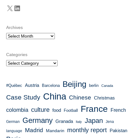
X
LinkedIn
Archives
Categories
Beijing
Austria
#Québec
Barcelona
berlin
Canada
China
Case Study
Chinese
Christmas
France
culture
colombia
French
food
Football
Germany
Japan
Granada
German
Italy
Jena
monthly report
Madrid
Mandarin
Pakistan
language