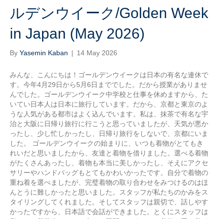
ルデンウイーク/Golden Week
in Japan (May 2026)
By
Yasemin Kaban
|
14 May 2026
みんな、こんにちは！ゴールデンウイークは日本の有名な連休で
す。今年4月29日から5月6日まででした。だから授業がありませ
んでした。ゴールデンウイーク中学校と仕事を休めますから、た
いてい日本人は日本に旅行しています。だから、京都と東京のよ
うな人気がある都市はよく込んでいます。私は、抹茶で有名な宇
治と大阪に日帰り旅行に行こうと思っていましたが、天気が悪か
ったし、少し忙しかったし、日帰り旅行をしないで、京都にいま
した。 ゴールデンウイークの始まりに、いつも着物がとてもき
れいだと思いましたから、友達と着物を借りました。選べる着物
がたくさんあったし、着物も本当に美しかったし、そえにアクセ
サリーやハンドバッグもとてもかわいかったです。自分で着物の
重ね着を選べましたが、完璧着物の取り合わせをみつけるのはほ
んとうに難しかったと思いました。スタッフが私たちのかみをス
タイリングしてくれました。そしてスタッフは親切で、話しやす
かったですから、日本語で会話ができました。とくにスタッフは