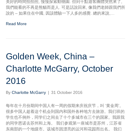
美好的時間拍拍照, 慢慢探索動物園. 但到十點遊客團體突然來了,
我們能看的不再是熊貓而是人. 可是話說回來, 像我們老師跟我們所
說的 – 如果住在中國, 因該體驗一下人多的感覺. 總的來說,…
Read More
Golden Week, China –
Charlotte McGarry, October
2016
By
Charlotte McGarry
|
31 October 2016
每年在十月份期间中国人有一周的假期来庆祝庆节，叫 ‘黄金周’。
很多中国人趁着这个机会到国内和国外各种地方去旅游。我们班的
学生也不例外，同学们之间去了十个多城市在三个的国家。我跟我
的同学恩诺去苏州和上海。 我们参观第一座城市是苏州，江苏省
东南部的一个地级市。该城市因漂亮的运河和花园而出名。 我们