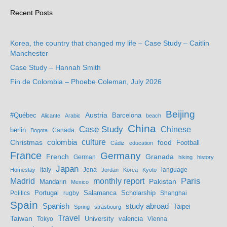
Recent Posts
Korea, the country that changed my life – Case Study – Caitlin
Manchester
Case Study – Hannah Smith
Fin de Colombia – Phoebe Coleman, July 2026
Beijing
Austria
#Québec
Barcelona
Alicante
Arabic
beach
China
Case Study
Chinese
berlin
Bogota
Canada
culture
colombia
Christmas
food
Football
Cádiz
education
France
Germany
French
Granada
German
hiking
history
Japan
Jena
language
Homestay
Italy
Jordan
Korea
Kyoto
Madrid
monthly report
Paris
Mandarin
Pakistan
Mexico
Portugal
Salamanca
Scholarship
Politics
rugby
Shanghai
Spain
study abroad
Spanish
Taipei
Spring
strasbourg
Travel
Taiwan
valencia
Tokyo
University
Vienna