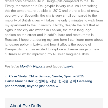
differences between life in Daugavpils compared to the UK.
Firstly, the weather in Daugavpils is very cold. As I am writing
this the temperature outside is -20°C and there is lots of snow
everywhere. Secondly, the city is very small compared to the
majority of British cities – it takes me only 5 minutes to walk from
my apartment to the university. Thirdly, despite the fact that all
signs in the city are written in Latvian, the main language
spoken on the street and in café’s, bars and restaurants is
Russian. I hope that during my time here I can learn more about
language policy in Latvia and how it affects the people of
Daugavpils. I am so excited to explore a diverse range of new
cultures all whilst improving my Russian language skills.
Posted in
Monthly Reports
and tagged
Latvia
← Case Study: Chloe Salmon, Seville, Spain – 2025
Caitlin Manchester: 갓생이란 개념, 한국을 넘어 Gatsaeng
phenomenon, beyond just Korea →
About Eve Duffy