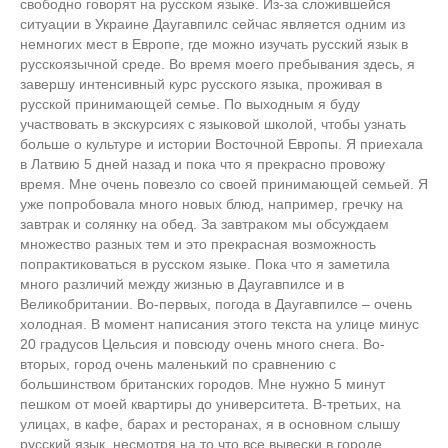
свободно говорят на русском языке. Из-за сложившейся
ситуации в Украине Даугавпилс сейчас является одним из
немногих мест в Европе, где можно изучать русский язык в
русскоязычной среде. Во время моего пребывания здесь, я
завершу интенсивный курс русского языка, проживая в
русской принимающей семье. По выходным я буду
участвовать в экскурсиях с языковой школой, чтобы узнать
больше о культуре и истории Восточной Европы. Я приехала
в Латвию 5 дней назад и пока что я прекрасно провожу
время. Мне очень повезло со своей принимающей семьей. Я
уже попробовала много новых блюд, например, гречку на
завтрак и солянку на обед. За завтраком мы обсуждаем
множество разных тем и это прекрасная возможность
попрактиковаться в русском языке. Пока что я заметила
много различий между жизнью в Даугавпилсе и в
Великобритании. Во-первых, погода в Даугавпилсе – очень
холодная. В момент написания этого текста на улице минус
20 градусов Цельсия и повсюду очень много снега. Во-
вторых, город очень маленький по сравнению с
большинством британских городов. Мне нужно 5 минут
пешком от моей квартиры до университета. В-третьих, на
улицах, в кафе, барах и ресторанах, я в основном слышу
русский язык, несмотря на то что все вывески в городе