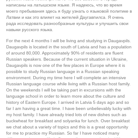
написаны на латышском языке. Я надеюсь, что во время
моего пребывания здесь я буду узнать о языковой политике в
Латвии и как это влияет на жителей Даугавпилса. Я очень
рада исследовать разнообразные культуры и улучшить свои
навыки русского языка.
For the next 4 months I will be living and studying in Daugavpils.
Daugavpils is located in the south of Latvia and has a population
of around 80,000. Approximately 90% of residents are fluent
Russian speakers. Because of the current situation in Ukraine,
Daugavpils is now one of the few places in Europe where it is
possible to study Russian language in a Russian speaking
environment. During my time here I will complete an intensive
Russian language course while living with a Russian host family.
On the weekends I will be taking part in excursions with the
language school in order to learn more about the culture and
history of Eastern Europe. I arrived in Latvia 5 days ago and so
far I am having a great time. I have been unbelievably lucky with
my host family. I have already tried lots of new dishes such as
buckwheat for breakfast and solyanka for lunch. Over breakfast
we chat about a variety of topics and this is a great opportunity
for me to practice my Russian. So far I have noticed many