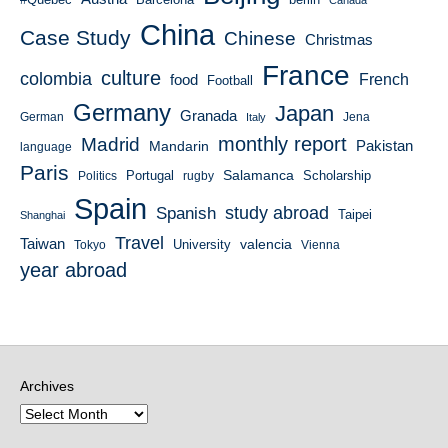
Canada
China
Case Study
Chinese
Christmas
France
culture
colombia
French
food
Football
Germany
Japan
Granada
German
Italy
Jena
monthly report
Madrid
Mandarin
Pakistan
language
Paris
Salamanca
Portugal
Scholarship
Politics
rugby
Spain
study abroad
Spanish
Taipei
Shanghai
Travel
Taiwan
valencia
University
Tokyo
Vienna
year abroad
Archives