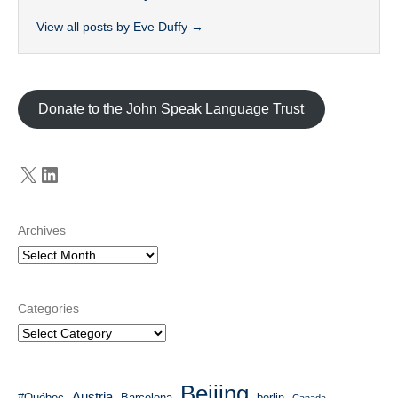
View all posts by Eve Duffy
→
Donate to the John Speak Language Trust
X
LinkedIn
Archives
Categories
Beijing
Austria
#Québec
Barcelona
berlin