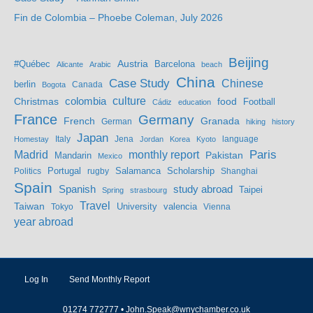
Fin de Colombia – Phoebe Coleman, July 2026
Beijing
Austria
#Québec
Barcelona
Alicante
Arabic
beach
China
Case Study
Chinese
berlin
Bogota
Canada
culture
colombia
Christmas
food
Football
Cádiz
education
France
Germany
French
Granada
German
hiking
history
Japan
Jena
language
Homestay
Italy
Jordan
Korea
Kyoto
Madrid
monthly report
Paris
Mandarin
Pakistan
Mexico
Portugal
Salamanca
Scholarship
Politics
rugby
Shanghai
Spain
study abroad
Spanish
Taipei
Spring
strasbourg
Travel
Taiwan
valencia
Tokyo
University
Vienna
year abroad
Log In
Send Monthly Report
01274 772777 •
John.Speak@wnychamber.co.uk