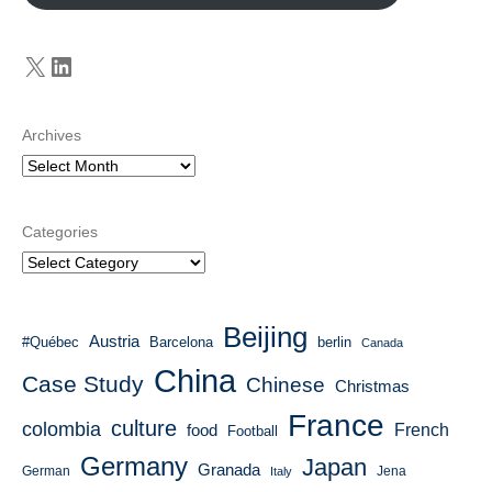
X
LinkedIn
Archives
Categories
Beijing
Austria
#Québec
Barcelona
berlin
Canada
China
Case Study
Chinese
Christmas
France
culture
colombia
French
food
Football
Germany
Japan
Granada
German
Italy
Jena