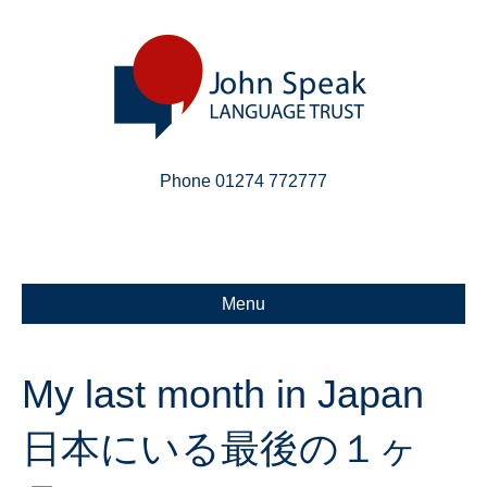
Phone 01274 772777
Linkedin
Email
X-twitter
Menu
My last month in Japan
日本にいる最後の１ヶ