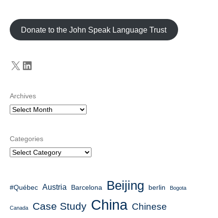
Donate to the John Speak Language Trust
X
LinkedIn
Archives
Categories
Beijing
Austria
#Québec
berlin
Barcelona
Bogota
China
Case Study
Chinese
Canada