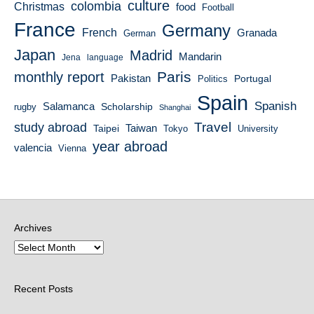
culture
colombia
Christmas
food
Football
France
Germany
French
Granada
German
Japan
Madrid
Mandarin
Jena
language
Paris
monthly report
Pakistan
Portugal
Politics
Spain
Spanish
Salamanca
Scholarship
rugby
Shanghai
Travel
study abroad
Taiwan
Taipei
Tokyo
University
year abroad
valencia
Vienna
Archives
Recent Posts