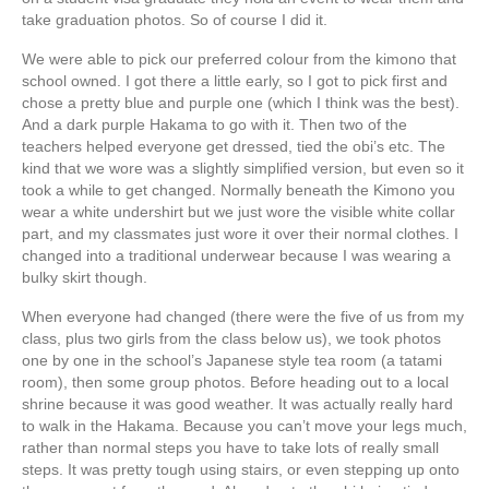
take graduation photos. So of course I did it.
We were able to pick our preferred colour from the kimono that
school owned. I got there a little early, so I got to pick first and
chose a pretty blue and purple one (which I think was the best).
And a dark purple Hakama to go with it. Then two of the
teachers helped everyone get dressed, tied the obi’s etc. The
kind that we wore was a slightly simplified version, but even so it
took a while to get changed. Normally beneath the Kimono you
wear a white undershirt but we just wore the visible white collar
part, and my classmates just wore it over their normal clothes. I
changed into a traditional underwear because I was wearing a
bulky skirt though.
When everyone had changed (there were the five of us from my
class, plus two girls from the class below us), we took photos
one by one in the school’s Japanese style tea room (a tatami
room), then some group photos. Before heading out to a local
shrine because it was good weather. It was actually really hard
to walk in the Hakama. Because you can’t move your legs much,
rather than normal steps you have to take lots of really small
steps. It was pretty tough using stairs, or even stepping up onto