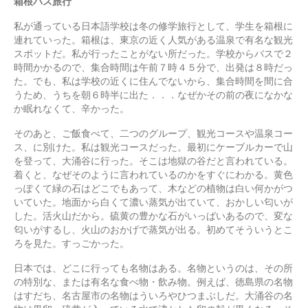
箱根バス旅行
私が通っている日本語学校は冬の修学旅行として、学生を箱根に
連れていった。箱根は、東京の近く人気がある温泉で有名な観光
スポットだ。私が行ったことがない所だった。学校からバスで２
時間かかるので、集合時間は午前７時４５分で、出発は８時だっ
た。でも、私は学校の近くに住んでないから、集合時間を間に合
うため、うちを朝６時半に出た．．．なぜかその前の夜になかな
か眠れなくて、辛かった。
そのあと、ご飯食べて、二つのグループ、観光コースや温泉コー
ス、に別けた。私は観光コースだった。最初にケーブルカーで山
を登って、大涌谷に行った。そこは地獄の谷だと言われている。
着くと、なぜそのように言われているのかをすぐにわかる。黄色
っぽくて緑の石はどこでもあって、木などの植物は白い何かがつ
いていた。地面から白くて濃い蒸気が出ていて、おかしい匂いが
した。活火山だから。硫黄の豊かな石がいっぱいあるので、変な
匂いがするし、火山のおかげで蒸気が出る。初めてそういうとこ
ろを見た。すっごかった。
日本では、どこに行っても名物はある。名物というのは、その所
の特別な、または有名な食べ物・飲み物。例えば、徳島県の名物
はすだち、名古屋市の名物はういろやひつまぶしだ。大涌谷の名