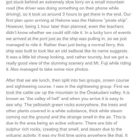
got stuck behind an extremely slow lorry on a small mountain
road (the driver was doing something on their phone while
driving), so it took us around 3 hours to get there in the end. Our
first plan upon arriving at Hakone was the Hakone “pirate ship”.
However, being 1 hour later than planned, even the teachers
didn’t know whether we could still ride it. In a lucky turn of events
we arrived at the port just as the ship was pulling in, so we just
managed to ride it. Rather than just being a normal ferry, this
ship was built to look like an old sailboat like its name suggests.
It was a little bit cheap looking, and rather touristy, but we got a
really good view of the stunning scenery and Mt. Fuji while riding
it. Also managed to take some nice photos.
After that we ate lunch, then split into two groups, onsen course
and sightseeing course. I was in the sightseeing group. First we
took the cable car up the mountain to the Ōwakudani valley. It is
known as “the valley of hell” and when you arrive it is easy to
see why. The yellowish green rocks everywhere, the trees and
other plants covered in a white substance, thick white steam
coming out the ground and the strange smell in the air. This is
due to the area being an active volcano. There are lots of
sulphur rich rocks, creating that smell, and steam due to the
volcanic activity. It was my first time going anywhere like that. It