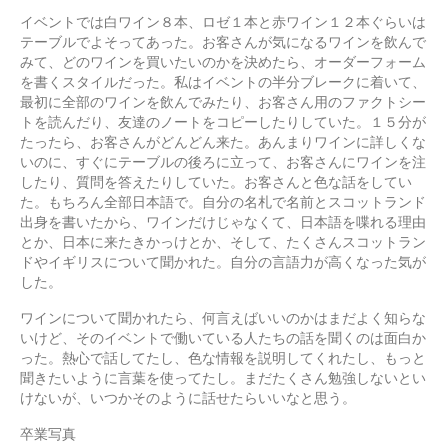
イベントでは白ワイン８本、ロゼ１本と赤ワイン１２本ぐらいは
テーブルでよそってあった。お客さんが気になるワインを飲んで
みて、どのワインを買いたいのかを決めたら、オーダーフォーム
を書くスタイルだった。私はイベントの半分ブレークに着いて、
最初に全部のワインを飲んでみたり、お客さん用のファクトシー
トを読んだり、友達のノートをコピーしたりしていた。１５分が
たったら、お客さんがどんどん来た。あんまりワインに詳しくな
いのに、すぐにテーブルの後ろに立って、お客さんにワインを注
したり、質問を答えたりしていた。お客さんと色な話をしてい
た。もちろん全部日本語で。自分の名札で名前とスコットランド
出身を書いたから、ワインだけじゃなくて、日本語を喋れる理由
とか、日本に来たきかっけとか、そして、たくさんスコットラン
ドやイギリスについて聞かれた。自分の言語力が高くなった気が
した。
ワインについて聞かれたら、何言えばいいのかはまだよく知らな
いけど、そのイベントで働いている人たちの話を聞くのは面白か
った。熱心で話してたし、色な情報を説明してくれたし、もっと
聞きたいように言葉を使ってたし。まだたくさん勉強しないとい
けないが、いつかそのように話せたらいいなと思う。
卒業写真