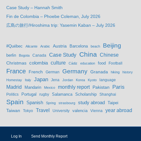
Case Study – Hannah Smith
Fin de Colombia – Phoebe Coleman, July 2026
広島の旅行/Hiroshima trip: Yasemin Kaban – July 2026
Beijing
Austria
#Québec
Barcelona
Alicante
Arabic
beach
China
Case Study
Chinese
berlin
Bogota
Canada
culture
colombia
Christmas
food
Football
Cádiz
education
France
Germany
French
Granada
German
hiking
history
Japan
Jena
language
Homestay
Italy
Jordan
Korea
Kyoto
Madrid
monthly report
Paris
Mandarin
Pakistan
Mexico
Portugal
Salamanca
Scholarship
Politics
rugby
Shanghai
Spain
study abroad
Spanish
Taipei
Spring
strasbourg
year abroad
Travel
Taiwan
valencia
Tokyo
University
Vienna
Log In
Send Monthly Report