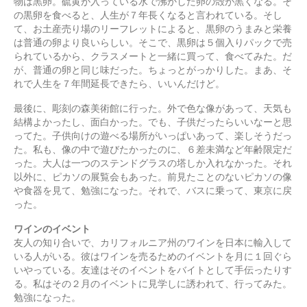
物は黒卵。硫黄が入っている水で沸かした卵の殻が黒くなる。そ
の黒卵を食べると、人生が７年長くなると言われている。そし
て、お土産売り場のリーフレットによると、黒卵のうまみと栄養
は普通の卵より良いらしい。そこで、黒卵は５個入りパックで売
られているから、クラスメートと一緒に買って、食べてみた。だ
が、普通の卵と同じ味だった。ちょっとがっかりした。まあ、そ
れで人生を７年間延長できたら、いいんだけど。
最後に、彫刻の森美術館に行った。外で色な像があって、天気も
結構よかったし、面白かった。でも、子供だったらいいなーと思
ってた。子供向けの遊べる場所がいっぱいあって、楽しそうだっ
た。私も、像の中で遊びたかったのに、６差未満など年齢限定だ
った。大人は一つのステンドグラスの塔しか入れなかった。それ
以外に、ピカソの展覧会もあった。前見たことのないピカソの像
や食器を見て、勉強になった。それで、バスに乗って、東京に戻
った。
ワインのイベント
友人の知り合いで、カリフォルニア州のワインを日本に輸入して
いる人がいる。彼はワインを売るためのイベントを月に１回ぐら
いやっている。友達はそのイベントをバイトとして手伝ったりす
る。私はその２月のイベントに見学しに誘われて、行ってみた。
勉強になった。