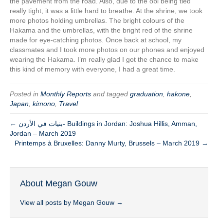
the pavement from the road. Also, due to the obi being tied
really tight, it was a little hard to breathe. At the shrine, we took
more photos holding umbrellas. The bright colours of the
Hakama and the umbrellas, with the bright red of the shrine
made for eye-catching photos. Once back at school, my
classmates and I took more photos on our phones and enjoyed
wearing the Hakama. I’m really glad I got the chance to make
this kind of memory with everyone, I had a great time.
Posted in
Monthly Reports
and tagged
graduation
,
hakone
,
Japan
,
kimono
,
Travel
← بنيات في الأردن- Buildings in Jordan: Joshua Hillis, Amman,
Jordan – March 2019
Printemps à Bruxelles: Danny Murty, Brussels – March 2019 →
About Megan Gouw
View all posts by Megan Gouw
→