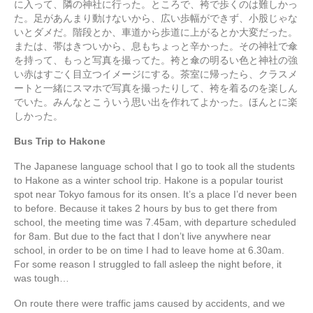
に入って、隣の神社に行った。ところで、袴で歩くのは難しかっ
た。足があんまり動けないから、広い歩幅ができず、小股じゃな
いとダメだ。階段とか、車道から歩道に上がるとか大変だった。
または、帯はきついから、息もちょっと辛かった。その神社で傘
を持って、もっと写真を撮ってた。袴と傘の明るい色と神社の強
い赤はすごく目立つイメージにする。茶室に帰ったら、クラスメ
ートと一緒にスマホで写真を撮ったりして、袴を着るのを楽しん
でいた。みんなとこういう思い出を作れてよかった。ほんとに楽
しかった。
Bus Trip to Hakone
The Japanese language school that I go to took all the students
to Hakone as a winter school trip. Hakone is a popular tourist
spot near Tokyo famous for its onsen. It’s a place I’d never been
to before. Because it takes 2 hours by bus to get there from
school, the meeting time was 7.45am, with departure scheduled
for 8am. But due to the fact that I don’t live anywhere near
school, in order to be on time I had to leave home at 6.30am.
For some reason I struggled to fall asleep the night before, it
was tough…
On route there were traffic jams caused by accidents, and we