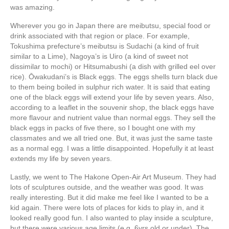
was amazing.
Wherever you go in Japan there are meibutsu, special food or
drink associated with that region or place. For example,
Tokushima prefecture’s meibutsu is Sudachi (a kind of fruit
similar to a Lime), Nagoya’s is Uiro (a kind of sweet not
dissimilar to mochi) or Hitsumabushi (a dish with grilled eel over
rice). Ōwakudani’s is Black eggs. The eggs shells turn black due
to them being boiled in sulphur rich water. It is said that eating
one of the black eggs will extend your life by seven years. Also,
according to a leaflet in the souvenir shop, the black eggs have
more flavour and nutrient value than normal eggs. They sell the
black eggs in packs of five there, so I bought one with my
classmates and we all tried one. But, it was just the same taste
as a normal egg. I was a little disappointed. Hopefully it at least
extends my life by seven years.
Lastly, we went to The Hakone Open-Air Art Museum. They had
lots of sculptures outside, and the weather was good. It was
really interesting. But it did make me feel like I wanted to be a
kid again. There were lots of places for kids to play in, and it
looked really good fun. I also wanted to play inside a sculpture,
but there were various age limits (e.g. 6yrs old or under). The