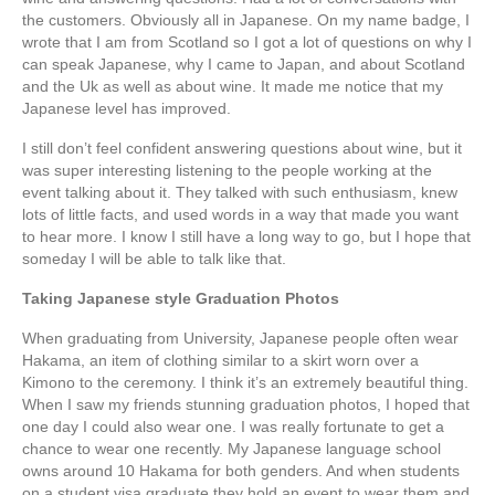
the customers. Obviously all in Japanese. On my name badge, I
wrote that I am from Scotland so I got a lot of questions on why I
can speak Japanese, why I came to Japan, and about Scotland
and the Uk as well as about wine. It made me notice that my
Japanese level has improved.
I still don’t feel confident answering questions about wine, but it
was super interesting listening to the people working at the
event talking about it. They talked with such enthusiasm, knew
lots of little facts, and used words in a way that made you want
to hear more. I know I still have a long way to go, but I hope that
someday I will be able to talk like that.
Taking Japanese style Graduation Photos
When graduating from University, Japanese people often wear
Hakama, an item of clothing similar to a skirt worn over a
Kimono to the ceremony. I think it’s an extremely beautiful thing.
When I saw my friends stunning graduation photos, I hoped that
one day I could also wear one. I was really fortunate to get a
chance to wear one recently. My Japanese language school
owns around 10 Hakama for both genders. And when students
on a student visa graduate they hold an event to wear them and