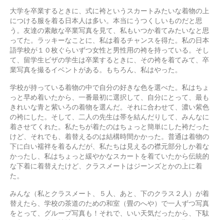
大学を卒業するときに、式に袴というスカートみたいな着物の上
につける服を着る日本人は多い。本当にうつくしいものだと思
う。友達の素敵な卒業写真を見て、私もいつか着てみたいなと思
ってた。ラッキーなことに、私は着るチャンスを得た。私の日本
語学校が１０枚ぐらいずつ女性と男性用の袴を持っている。そし
て、留学生ビザの学生は卒業するときに、その袴を着てみて、卒
業写真を撮るイベントがある。もちろん、私はやった。
学校が持っている着物の中で自分の好きな色を選べた。私はちょ
っと早め着いたから、一番最初に選択して、自分にとって、最も
きれいな青と紫いろの着物を選んだ。それに合わせて、濃い紫色
の袴にした。そして、二人の先生は帯を結んだりして、みんなに
着させてくれた。私たちが着たのはちょっと簡単にした袴だった
けど、それでも、着替えるのは結構時間かかった。普通は着物の
下に白い襦袢を着るんだが、私たちは見えるの襟元部分しか着な
かったし、私はちょっと緩やかなスカートを着ていたから伝統的
な下着に着替えたけど、クラスメートはジーンズとかの上に着
た。
みんな（私とクラスメート、５人、あと、下のクラス２人）が着
替えたら、学校の茶道のための和室（畳のへや）で一人ずつ写真
をとって、グループ写真も！それで、いい天気だったから、下駄